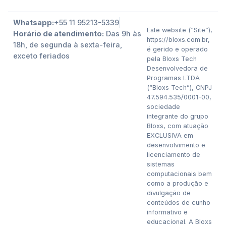
Whatsapp:
+55 11 95213-5339
Este website (“Site”),
Horário de atendimento:
Das 9h às
https://bloxs.com.br,
18h, de segunda à sexta-feira,
é gerido e operado
exceto feriados
pela Bloxs Tech
Desenvolvedora de
Programas LTDA
(“Bloxs Tech”), CNPJ
47.594.535/0001-00,
sociedade
integrante do grupo
Bloxs, com atuação
EXCLUSIVA em
desenvolvimento e
licenciamento de
sistemas
computacionais bem
como a produção e
divulgação de
conteúdos de cunho
informativo e
educacional. A Bloxs